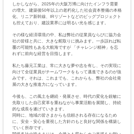
しかしながら、2025年の大阪万博に向けたインフラ需要
の増大、建築後50年以上の老朽化した社会資本整備の本格
化、リニア新幹線、IRリゾートなどのビッグプロジェクト
も控えており、建設業界には明るい光を感じます。
その様な経済環境の中、私は弊社の従業員ならびに協力会
社の皆様と共に、大きな舵取りに挑みます。一歩誤れば転
覆の可能性もある大航海ですが 「チャレンジ精神」を忘
れずに前向な経営を目指します。
私たち藤元工業は、常に大きな夢や志を有し、その実現に
向けて全従業員がチームワークをもって邁進できるのが強
みです。それは、これまでも、これからも、弊社の会社発
展の大きな推進力になっています。
今後も、この風土を継続・発展させ、時代の変化を鋭敏に
先取りした自己変革を重ねながら事業活動を展開し、持続
的な成長を遂げていきます。
同時に、地域の皆さまからも信頼される存在になるため
に、安全・安心を重視した方針のもと良好な関係を構築し
ていく所存です。