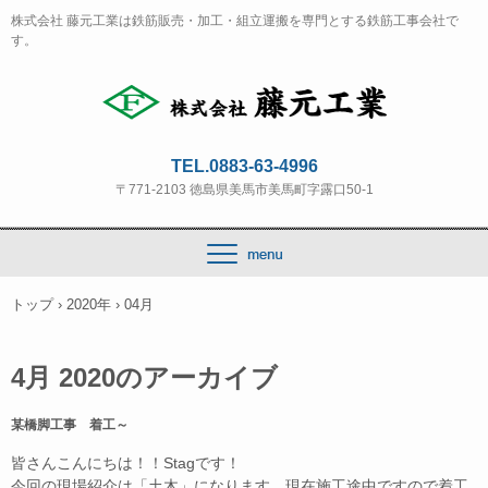
株式会社 藤元工業は鉄筋販売・加工・組立運搬を専門とする鉄筋工事会社で
す。
TEL.0883-63-4996
〒771-2103 徳島県美馬市美馬町字露口50-1
トップ
›
2020年
›
04月
4月 2020
のアーカイブ
某橋脚工事 着工～
皆さんこんにちは！！Stagです！
今回の現場紹介は「土木」になります 現在施工途中ですので着工