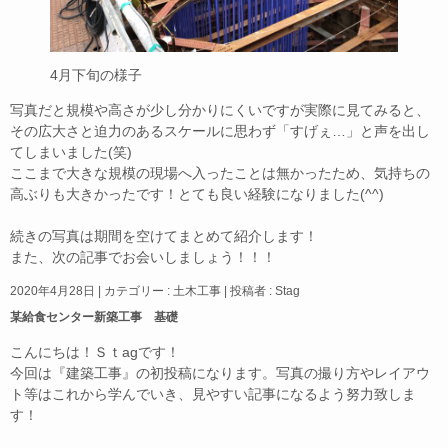
4月下旬の様子
写真だと規模や高さが少し分かりにくいですが実際に見てみると、
その広大さと迫力のあるスケールに思わず「すげぇ…」と声を出し
てしまいました(笑)
ここまで大きな規模の現場へ入ったことは無かったため、気持ちの
高ぶりも大きかったです！とても良い経験になりました(^^)
続きの写真は期間を空けてまとめて紹介します！
また、次の記事でお会いしましょう！！！
2020年4月28日
|
カテゴリー :
土木工事
|
投稿者 : Stag
某給食センター新築工事 基礎
こんにちは！Ｓｔagです！
今回は『建築工事』の初投稿になります。写真の撮り方やレイアウ
ト等はこれから学んでいき、見やすい記事になるよう努力致しま
す！